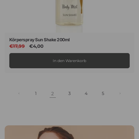
Körperspray Sun Shake 200ml
Normaler
€17,99
Verkaufspreis
€4,00
Preis
In den Warenkorb
1
2
3
4
5