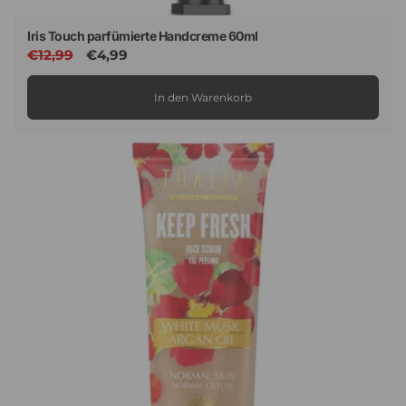
Iris Touch parfümierte Handcreme 60ml
Normaler
€12,99
Verkaufspreis
€4,99
Preis
In den Warenkorb