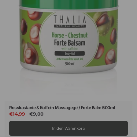
Rosskastanie & Koffein Massagegel/ Forte Balm 500ml
Normaler
€14,99
Verkaufspreis
€9,00
Preis
In den Warenkorb