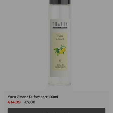
Yuzu Zitrone Duftwasser 190ml
Normaler
€14,99
Verkaufspreis
€7,00
Preis