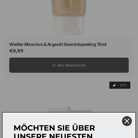
Weißer Moschus & Arganöl Gesichtspeeling 75ml
Normaler
€9,99
Preis
In den Warenkorb
- 25%
MÖCHTEN SIE ÜBER
UNSERE NEUESTEN