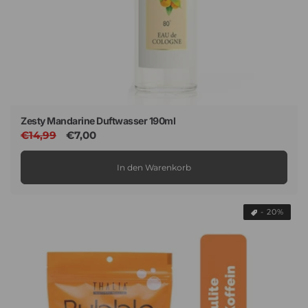
Zesty Mandarine Duftwasser 190ml
Normaler
€14,99
Verkaufspreis
€7,00
Preis
In den Warenkorb
- 20%