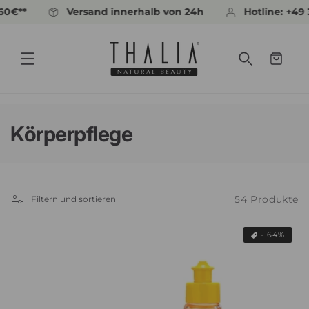
Direkt
*
Versand innerhalb von 24h
Hotline: +49 30 
zum
Inhalt
Warenkorb
K
Körperpflege
a
t
54 Produkte
Filtern und sortieren
e
g
- 64%
o
r
i