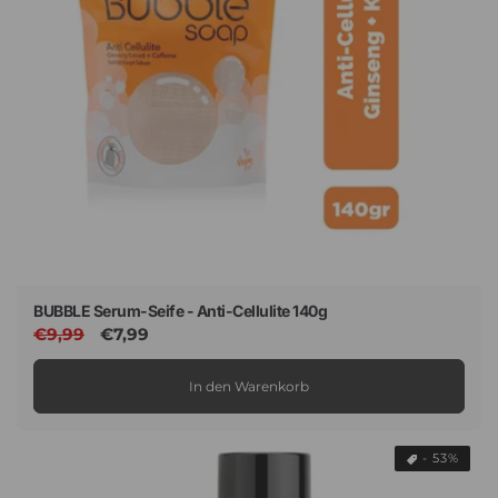
BUBBLE Serum-Seife - Anti-Cellulite 140g
Normaler
€9,99
Verkaufspreis
€7,99
Preis
In den Warenkorb
- 53%