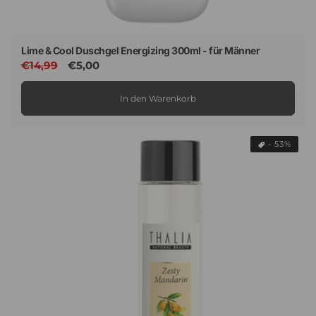
Lime & Cool Duschgel Energizing 300ml - für Männer
Normaler
€14,99
Verkaufspreis
€5,00
Preis
In den Warenkorb
- 53%