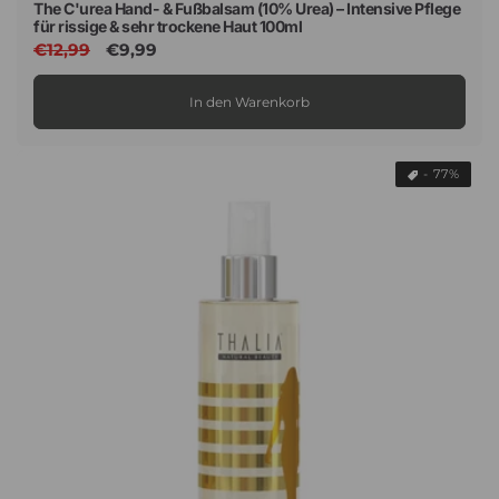
The C'urea Hand- & Fußbalsam (10% Urea) – Intensive Pflege
für rissige & sehr trockene Haut 100ml
Normaler
€12,99
Verkaufspreis
€9,99
Preis
In den Warenkorb
- 77%