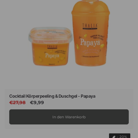
e
:
Cocktail Körperpeeling & Duschgel - Papaya
Normaler
€27,98
Verkaufspreis
€9,99
Preis
In den Warenkorb
- 20%