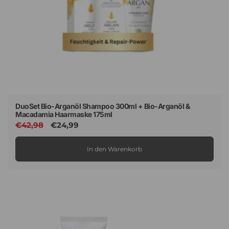
DuoSet Bio-Arganöl Shampoo 300ml + Bio-Arganöl &
Macadamia Haarmaske 175ml
Normaler
€42,98
Verkaufspreis
€24,99
Preis
In den Warenkorb