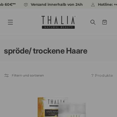
Direkt
 60€**
Versand innerhalb von 24h
Hotline: +49
zum
Inhalt
Warenkorb
K
spröde/ trockene Haare
a
t
7 Produkte
Filtern und sortieren
e
g
o
r
i