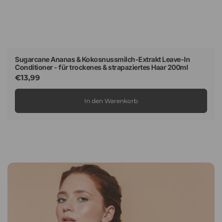
Sugarcane Ananas & Kokosnussmilch-Extrakt Leave-In
Conditioner - für trockenes & strapaziertes Haar 200ml
Normaler
€13,99
Preis
In den Warenkorb