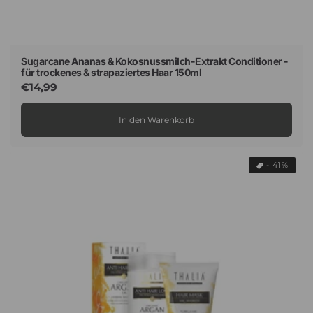
Sugarcane Ananas & Kokosnussmilch-Extrakt Conditioner -
für trockenes & strapaziertes Haar 150ml
Normaler
€14,99
Preis
In den Warenkorb
- 41%