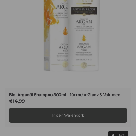
e
:
Bio-Arganöl Shampoo 300ml - für mehr Glanz & Volumen
Normaler
€14,99
Preis
In den Warenkorb
- 13%