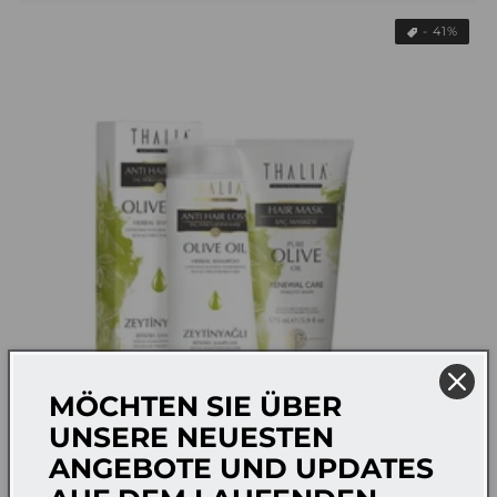
- 41%
MÖCHTEN SIE ÜBER
UNSERE NEUESTEN
ANGEBOTE UND UPDATES
DuoSet Olivenöl Shampoo 300ml - für brüchiges Haar + Bio-