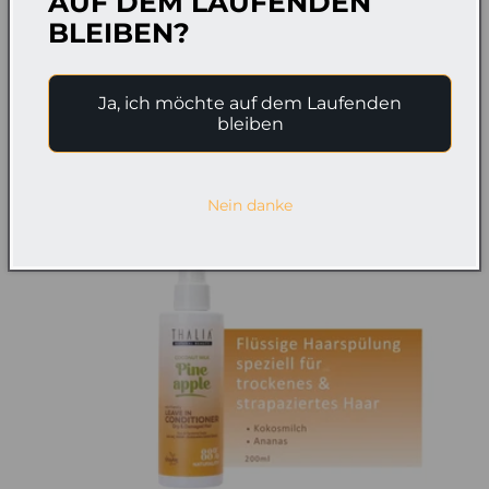
AUF DEM LAUFENDEN
Olivenöl & Macadamia Haarmaske 175ml
BLEIBEN?
Normaler
€42,98
Verkaufspreis
€24,99
Preis
In den Warenkorb
Ja, ich möchte auf dem Laufenden
bleiben
Nein danke