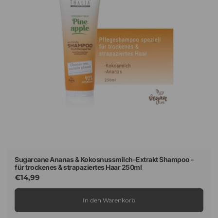
Sugarcane Ananas & Kokosnussmilch-Extrakt Shampoo -
für trockenes & strapaziertes Haar 250ml
Normaler
€14,99
Preis
In den Warenkorb