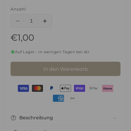
Anzahl
Verringere
Erhöhe
die
die
Normaler
€1,00
Menge
Menge
für
für
Preis
SCORE
SCORE
Auf Lager - in wenigen Tagen bei dir
Eau
Eau
De
De
Parfum
Parfum
In den Warenkorb
-
-
Men
Men
3ml
3ml
Zahlungsmethoden
(TESTER)
(TESTER)
Beschreibung