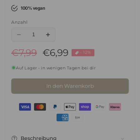
100% vegan
Anzahl
Verringere
Erhöhe
die
die
Normaler
€7,99
Verkaufspreis
€6,99
Menge
Menge
- 12%
für
für
Preis
Girl
Girl
Auf Lager - in wenigen Tagen bei dir
Parfümseife
Parfümseife
-
-
WOMEN
WOMEN
In den Warenkorb
115g
115g
Zahlungsmethoden
Beschreibung