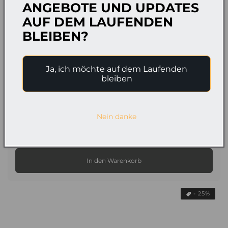
ANGEBOTE UND UPDATES
AUF DEM LAUFENDEN
BLEIBEN?
Ja, ich möchte auf dem Laufenden
bleiben
Nein danke
Algen (Seetang) Seife 125g
Normaler
€7,99
Verkaufspreis
€6,99
Preis
In den Warenkorb
- 25%