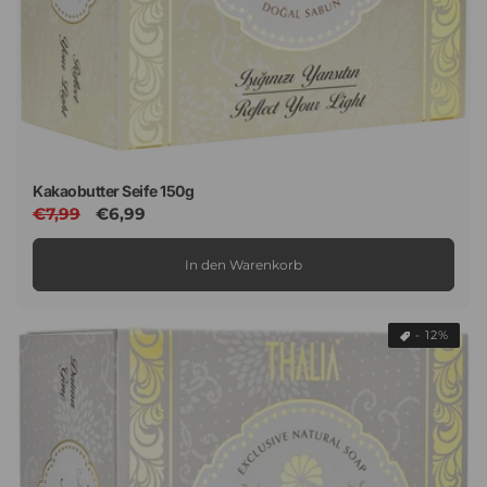
Kakaobutter Seife 150g
Normaler
€7,99
Verkaufspreis
€6,99
Preis
In den Warenkorb
- 12%