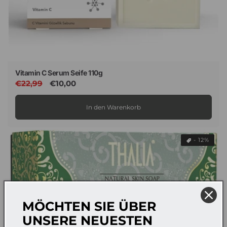
Vitamin C Serum Seife 110g
Normaler
€22,99
Verkaufspreis
€10,00
Preis
In den Warenkorb
- 12%
MÖCHTEN SIE ÜBER
UNSERE NEUESTEN