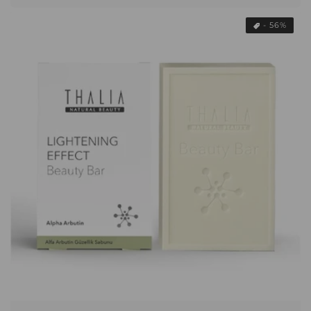
- 56%