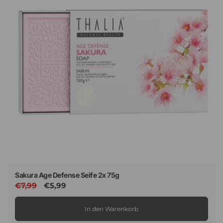
Sakura Age Defense Seife 2x 75g
Normaler
€7,99
Verkaufspreis
€5,99
Preis
In den Warenkorb