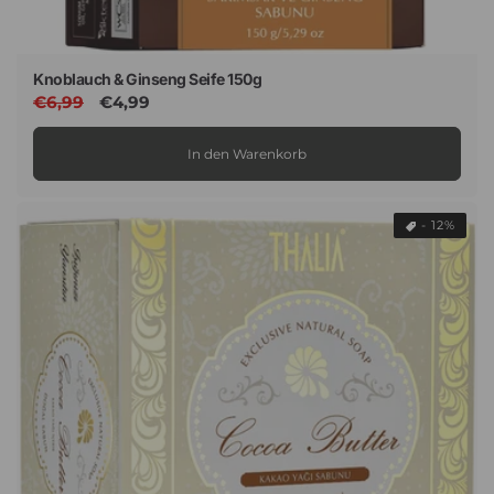
Knoblauch & Ginseng Seife 150g
Normaler
€6,99
Verkaufspreis
€4,99
Preis
In den Warenkorb
- 12%