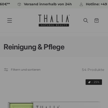
Direkt
Versand innerhalb von 24h
Hotline: +49 30 6
zum
Inhalt
Warenkorb
K
Reinigung & Pflege
a
t
54 Produkte
Filtern und sortieren
e
g
- 25%
o
r
i