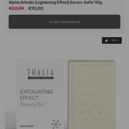
Alpha Arbutin (Lightening Effect) Serum-Seife 110g
Normaler
€22,99
Verkaufspreis
€10,00
Preis
In den Warenkorb
- 56%