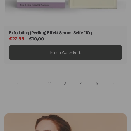
Exfoliating (Peeling) Effekt Serum-Seife 110g
Normaler
€22,99
Verkaufspreis
€10,00
Preis
In den Warenkorb
1
2
3
4
5