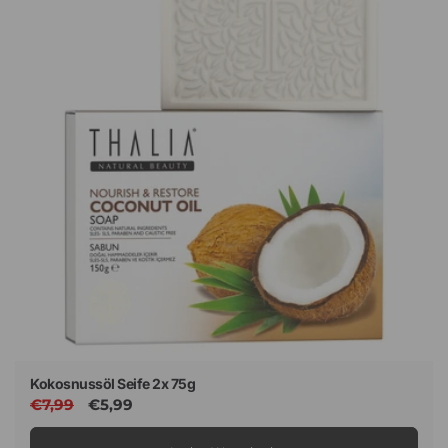
Kokosnussöl Seife 2x 75g
Normaler
€7,99
Verkaufspreis
€5,99
Preis