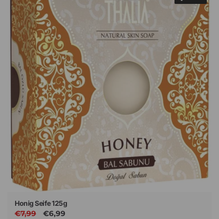
Honig Seife 125g
Normaler
€7,99
Verkaufspreis
€6,99