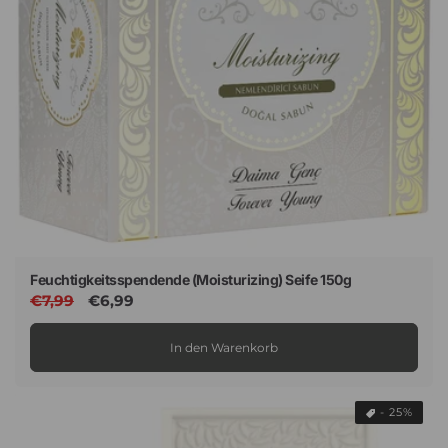
Feuchtigkeitsspendende (Moisturizing) Seife 150g
Normaler
€7,99
Verkaufspreis
€6,99
Preis
In den Warenkorb
- 25%