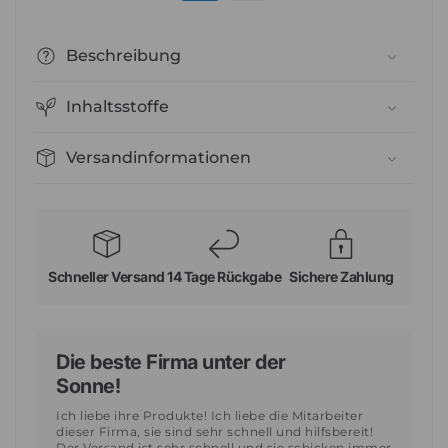
&amp;
&amp;
voluminöses
voluminöses
Haar
Haar
Beschreibung
250ml
250ml
Inhaltsstoffe
Versandinformationen
Schneller Versand
14 Tage Rückgabe
Sichere Zahlung
Die beste Firma unter der
Sonne!
Ich liebe ihre Produkte! Ich liebe die Mitarbeiter
dieser Firma, sie sind sehr schnell und hilfsbereit!
Der Versand ist sehr schnell und sie schicken immer