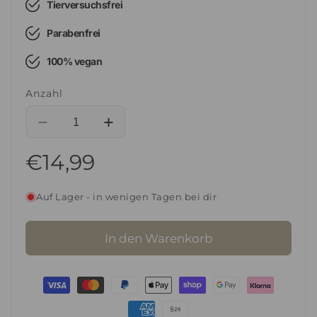
Tierversuchsfrei
Parabenfrei
100% vegan
Anzahl
Verringere
Erhöhe
die
die
Normaler
€14,99
Menge
Menge
für
für
Preis
Sugarcane
Sugarcane
Auf Lager - in wenigen Tagen bei dir
Hafermilch
Hafermilch
&amp;
&amp;
Mango-
Mango-
In den Warenkorb
Extrakt
Extrakt
Shampoo
Shampoo
-
-
Zahlungsmethoden
für
für
lockiges
lockiges