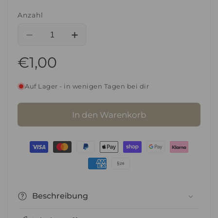
Anzahl
Verringere
Erhöhe
die
die
Normaler
€1,00
Menge
Menge
für
für
Preis
TRIBUTE
TRIBUTE
Auf Lager - in wenigen Tagen bei dir
Eau
Eau
De
De
Parfum
Parfum
In den Warenkorb
-
-
Women
Women
3ml
3ml
Zahlungsmethoden
(TESTER)
(TESTER)
Beschreibung